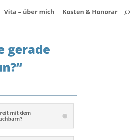
Vita – über mich
Kosten & Honorar
e gerade
un?“
treit mit dem
achbarn?