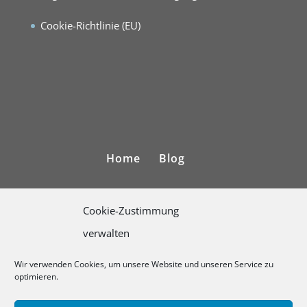
Cookie-Richtlinie (EU)
Home
Blog
Kontakt und Impressum
Cookie-Zustimmung
Datenschutzerklärung
verwalten
Wir verwenden Cookies, um unsere Website und unseren Service zu
Allgemeine Geschäftsbediungungen
optimieren.
Cookie-Richtlinie (EU)