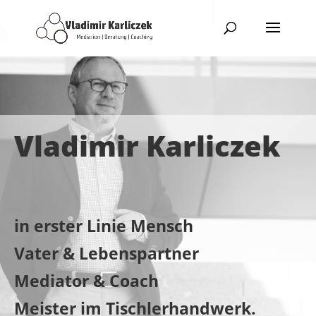
Vladimir Karliczek
in erster Linie Mensch
Vater & Lebenspartner
Mediator & Coach
Meister im Tischlerhandwerk.